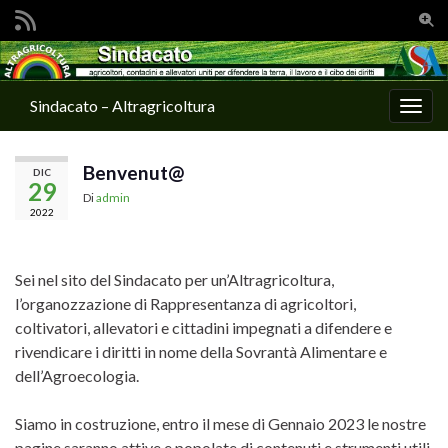
Attiv
Search for:
Sindacato – Altragricoltura
Attiv
Benvenut@
DIC
29
Di
admin
2022
Sei nel sito del Sindacato per un’Altragricoltura,
l’organozzazione di Rappresentanza di agricoltori,
coltivatori, allevatori e cittadini impegnati a difendere e
rivendicare i diritti in nome della Sovrantà Alimentare e
dell’Agroecologia.
Siamo in costruzione, entro il mese di Gennaio 2023 le nostre
pagine saranno attive e popolate di contenuti e strumenti utili.